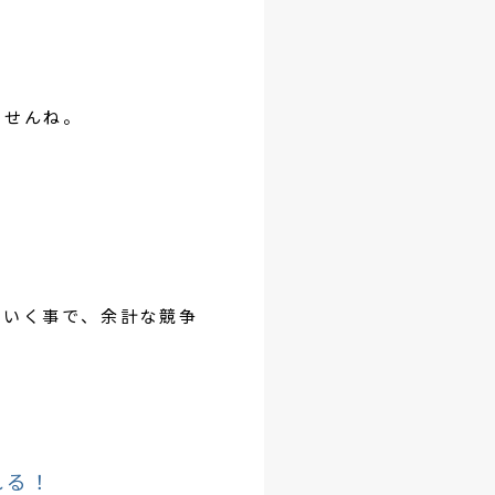
ませんね。
。
ていく事で、余計な競争
れる！