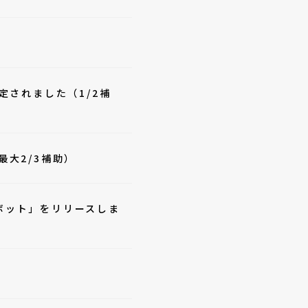
定されました（1/2補
最大2/3補助）
ボット」をリリースしま
た